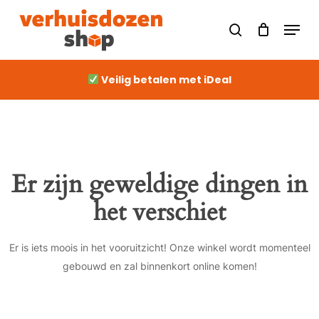
Skip
Men
to
Close
search
Cart
Cart
main
content
Veilig betalen met iDeal
Er zijn geweldige dingen in
het verschiet
Er is iets moois in het vooruitzicht! Onze winkel wordt momenteel
gebouwd en zal binnenkort online komen!