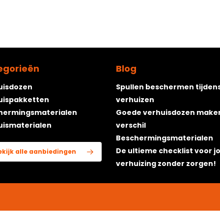
egorieën
Blog
uisdozen
Spullen beschermen tijden
uispakketten
verhuizen
hermingsmaterialen
Goede verhuisdozen make
uismaterialen
verschil
Beschermingsmaterialen
De ultieme checklist voor j
ekijk alle aanbiedingen
verhuizing zonder zorgen!