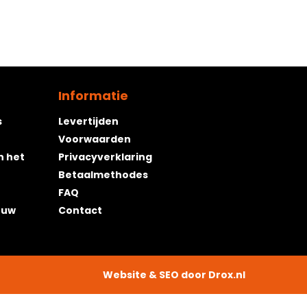
Go To Shop
Informatie
s
Levertijden
Voorwaarden
n het
Privacyverklaring
Betaalmethodes
FAQ
ouw
Contact
Website & SEO door
Drox.nl