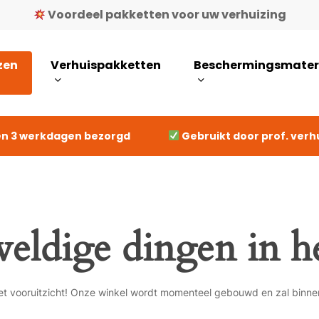
Voordeel pakketten voor uw verhuizing
Cart
zen
Verhuispakketten
Beschermingsmater
n 3 werkdagen bezorgd
Gebruikt door prof. verh
te sluiten
weldige dingen in he
n het vooruitzicht! Onze winkel wordt momenteel gebouwd en zal binne