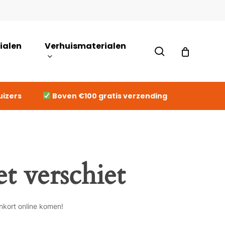
Close
Cart
ialen
Verhuismaterialen
search
uizers
Boven €100 gratis verzending
t verschiet
nkort online komen!
Geen producten in de winkelwagen.