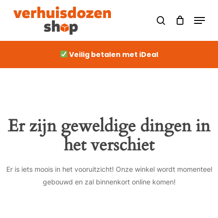
Skip
Men
to
Close
search
Cart
Cart
main
content
Veilig betalen met iDeal
Er zijn geweldige dingen in
het verschiet
Er is iets moois in het vooruitzicht! Onze winkel wordt momenteel
gebouwd en zal binnenkort online komen!