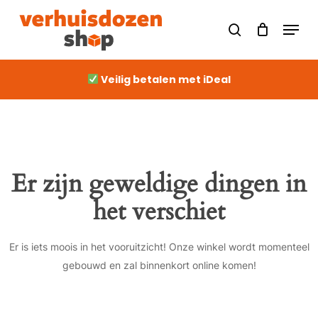
Skip
Men
to
Close
search
Cart
Cart
main
content
Veilig betalen met iDeal
Er zijn geweldige dingen in
het verschiet
Er is iets moois in het vooruitzicht! Onze winkel wordt momenteel
gebouwd en zal binnenkort online komen!