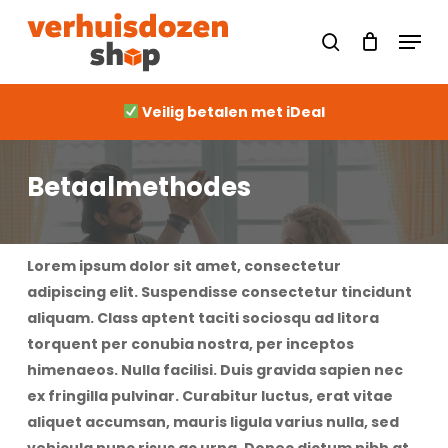
Skip
Men
to
Close
search
Cart
Cart
main
content
Veilig betalen met iDeal
Betaalmethodes
Lorem ipsum dolor sit amet, consectetur
adipiscing elit. Suspendisse consectetur tincidunt
aliquam. Class aptent taciti sociosqu ad litora
torquent per conubia nostra, per inceptos
himenaeos. Nulla facilisi. Duis gravida sapien nec
ex fringilla pulvinar. Curabitur luctus, erat vitae
aliquet accumsan, mauris ligula varius nulla, sed