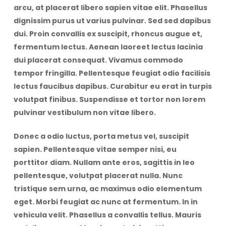
arcu, at placerat libero sapien vitae elit. Phasellus
dignissim purus ut varius pulvinar. Sed sed dapibus
dui. Proin convallis ex suscipit, rhoncus augue et,
fermentum lectus. Aenean laoreet lectus lacinia
dui placerat consequat. Vivamus commodo
tempor fringilla. Pellentesque feugiat odio facilisis
lectus faucibus dapibus. Curabitur eu erat in turpis
volutpat finibus. Suspendisse et tortor non lorem
pulvinar vestibulum non vitae libero.
Geen producten in de winkelwagen.
Donec a odio luctus, porta metus vel, suscipit
Go To Shop
sapien. Pellentesque vitae semper nisi, eu
porttitor diam. Nullam ante eros, sagittis in leo
pellentesque, volutpat placerat nulla. Nunc
tristique sem urna, ac maximus odio elementum
eget. Morbi feugiat ac nunc at fermentum. In in
vehicula velit. Phasellus a convallis tellus. Mauris