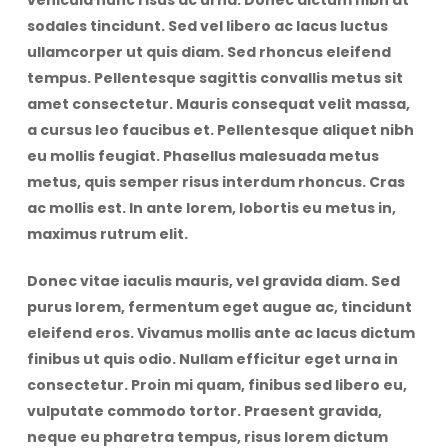
vehicula nunc risus ac urna. Donec dictum nibh at
sodales tincidunt. Sed vel libero ac lacus luctus
ullamcorper ut quis diam. Sed rhoncus eleifend
tempus. Pellentesque sagittis convallis metus sit
amet consectetur. Mauris consequat velit massa,
a cursus leo faucibus et. Pellentesque aliquet nibh
eu mollis feugiat. Phasellus malesuada metus
metus, quis semper risus interdum rhoncus. Cras
ac mollis est. In ante lorem, lobortis eu metus in,
maximus rutrum elit.
Donec vitae iaculis mauris, vel gravida diam. Sed
purus lorem, fermentum eget augue ac, tincidunt
eleifend eros. Vivamus mollis ante ac lacus dictum
finibus ut quis odio. Nullam efficitur eget urna in
consectetur. Proin mi quam, finibus sed libero eu,
vulputate commodo tortor. Praesent gravida,
neque eu pharetra tempus, risus lorem dictum